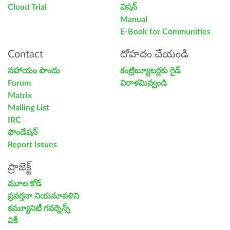
Cloud Trial
విషన్
Manual
E-Book for Communities
Contact
దోహదం చేయండి
సహాయం పొందు
కంట్రిబ్యూటర్లకు గైడ్
Forum
విరాళమివ్వండి
Matrix
Mailing List
IRC
ఫౌండేషన్
Report Issues
ప్రాజెక్ట్
మూల కోడ్
ప్రవర్తనా నియమావళిని
కమ్యూనిటీ గవర్నెన్స్
వికీ