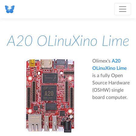
A20 OLinuXino Lime
Olimex's
A20
OLinuXino Lime
is a fully Open
Source Hardware
(OSHW) single
board computer.