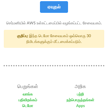
ஏவுதல்
செர்மனியில் AWS உள்கட்டமைப்பில் வழங்கப்பட்ட சேவையகம்.
குறிப்பு:
இந்த டெமோ சேவையகம் ஒவ்வொரு 30
நிமிடங்களுக்கும் மீட்டமைக்கப்படும்.
பெறுங்கள்
அறிக
வாங்க
பற்றி
பதிவிறக்கம்
நற்பொருத்தங்கள்
டெமோ
Apps