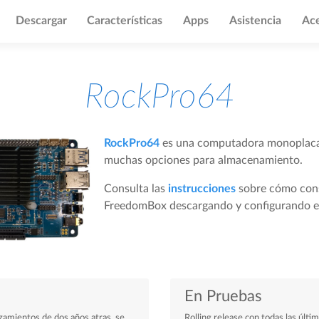
Descargar
Características
Apps
Asistencia
Ace
RockPro64
RockPro64
es una computadora monoplaca
muchas opciones para almacenamiento.
Consulta las
instrucciones
sobre cómo cons
FreedomBox descargando y configurando e
En Pruebas
nzamientos de dos años atras, se
Rolling release con todas las últim