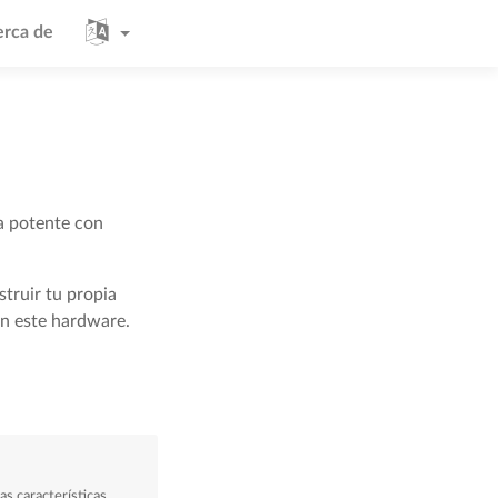
rca de
 potente con
truir tu propia
n este hardware.
as características