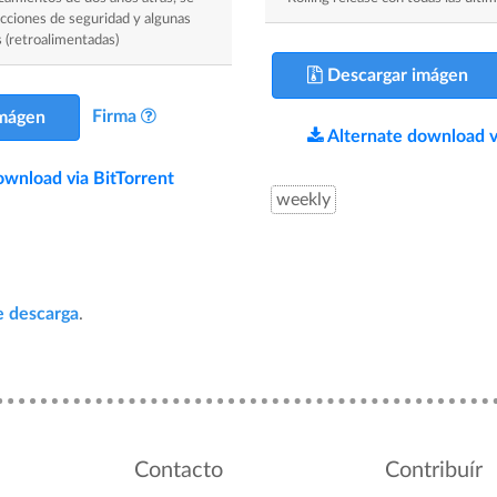
ecciones de seguridad y algunas
s (retroalimentadas)
Descargar imágen
Firma
mágen
Alternate download v
ownload via BitTorrent
weekly
e descarga
.
Contacto
Contribuír