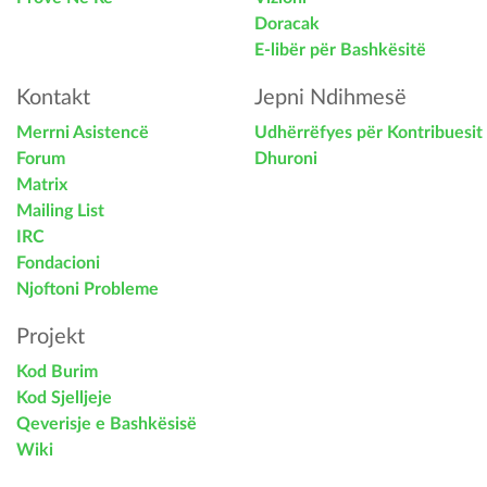
Doracak
E-libër për Bashkësitë
Kontakt
Jepni Ndihmesë
Merrni Asistencë
Udhërrëfyes për Kontribuesit
Forum
Dhuroni
Matrix
Mailing List
IRC
Fondacioni
Njoftoni Probleme
Projekt
Kod Burim
Kod Sjelljeje
Qeverisje e Bashkësisë
Wiki