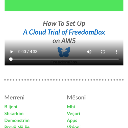
Merreni
Mësoni
Blijeni
Mbi
Shkarkim
Veçori
Demonstrim
Apps
Provë Në Re
Vizioni