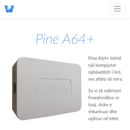
Pine A64+
Pine A64+ është
një kompjuter
njëskedësh i lirë,
me aftësi të mira.
Se si të ndërtoni
FreedomBox-in
tuaj, duke e
shkarkuar dhe
ujdisur në këtë