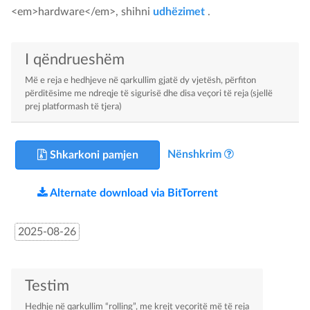
<em>hardware</em>, shihni
udhëzimet
.
I qëndrueshëm
Më e reja e hedhjeve në qarkullim gjatë dy vjetësh, përfiton
përditësime me ndreqje të sigurisë dhe disa veçori të reja (sjellë
prej platformash të tjera)
Nënshkrim
Shkarkoni pamjen
Alternate download via BitTorrent
2025-08-26
Testim
Hedhje në qarkullim “rolling”, me krejt veçoritë më të reja