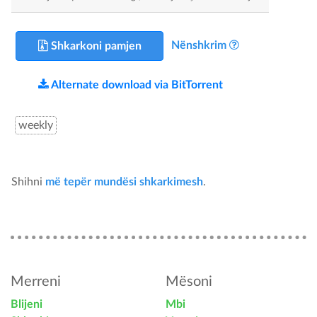
Nënshkrim
Shkarkoni pamjen
Alternate download via BitTorrent
weekly
Shihni
më tepër mundësi shkarkimesh
.
Merreni
Mësoni
Blijeni
Mbi