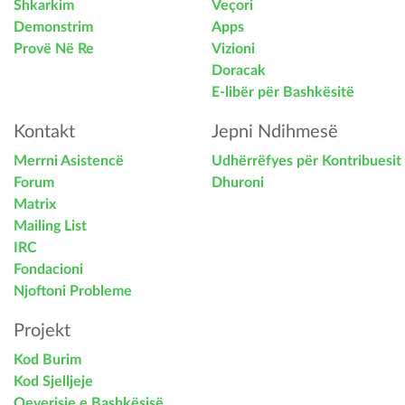
Shkarkim
Veçori
Demonstrim
Apps
Provë Në Re
Vizioni
Doracak
E-libër për Bashkësitë
Kontakt
Jepni Ndihmesë
Merrni Asistencë
Udhërrëfyes për Kontribuesit
Forum
Dhuroni
Matrix
Mailing List
IRC
Fondacioni
Njoftoni Probleme
Projekt
Kod Burim
Kod Sjelljeje
Qeverisje e Bashkësisë